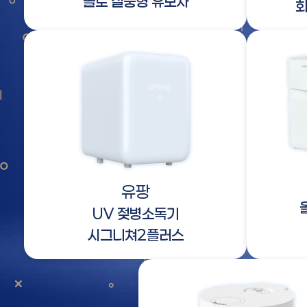
솔로 절충형 유모차
회
유팡
UV 젖병소독기
시그니쳐2플러스