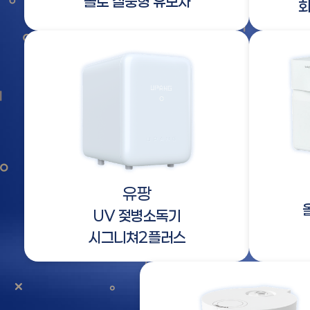
솔로 절충형 유모차
회
유팡
UV 젖병소독기
시그니쳐2플러스